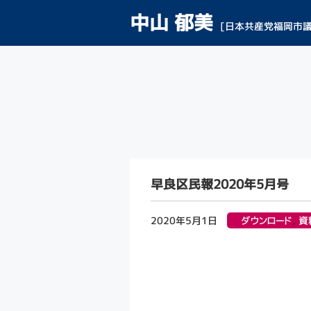
中山 郁美
[日本共産党福岡市議
早良区民報2020年5月号
2020年5月1日
ダウンロード
,
資