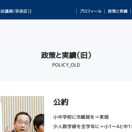
会議員（早良区）]
プロフィール
政策と実績
政策と実績（旧）
POLICY_OLD
公約
小中学校に冷暖房を⇒実現
少人数学級を全学年に⇒小1～4と中１