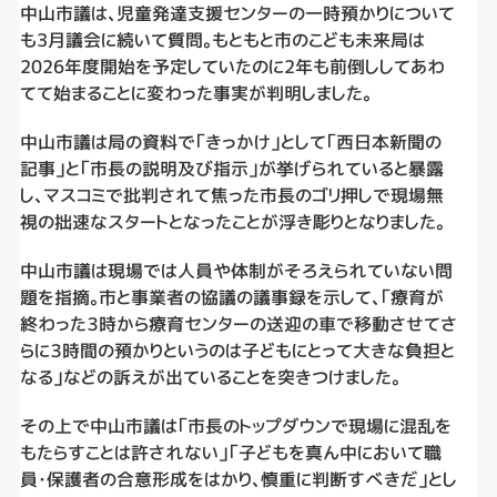
中山市議は、児童発達支援センターの一時預かりについて
も3月議会に続いて質問。もともと市のこども未来局は
2026年度開始を予定していたのに2年も前倒ししてあわ
てて始まることに変わった事実が判明しました。
中山市議は局の資料で「きっかけ」として「西日本新聞の
記事」と「市長の説明及び指示」が挙げられていると暴露
し、マスコミで批判されて焦った市長のゴリ押しで現場無
視の拙速なスタートとなったことが浮き彫りとなりました。
中山市議は現場では人員や体制がそろえられていない問
題を指摘。市と事業者の協議の議事録を示して、「療育が
終わった３時から療育センターの送迎の車で移動させてさ
らに３時間の預かりというのは子どもにとって大きな負担と
なる」などの訴えが出ていることを突きつけました。
その上で中山市議は「市長のトップダウンで現場に混乱を
もたらすことは許されない」「子どもを真ん中において職
員・保護者の合意形成をはかり、慎重に判断すべきだ」とし