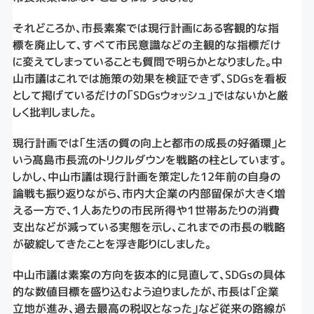
それどころか、市長素案では現行計画にある客観的な指
標を廃止して、すべて市民意識などの主観的な指標だけ
に変えてしまっていることも質問で明らかとなりました。中
山市議はこれでは施策の効果を検証できず、SDGsを看板
として掲げているだけの「SDGsウォッシュ」ではないかと厳
しく批判しました。
現行計画では「生活の質の向上と都市の成長の好循環」と
いう髙島市長流のトリクルダウンを戦略の柱としています。
しかし、中山市議は現行計画を策定した12年前の自身の
論戦も振り返りながら、市内大企業の内部留保が大きく増
える一方で、１人あたりの市民所得や１世帯あたりの消費
支出などが減っている実態を示し、これまでの市長の戦略
が破綻してきたことを浮き彫りにしました。
中山市議は素案の方向を抜本的に見直して、SDGsの具体
的な数値目標を盛り込むよう迫りましたが、市長は「企業
立地が進み、過去最高の税収となった」など従来の路線が