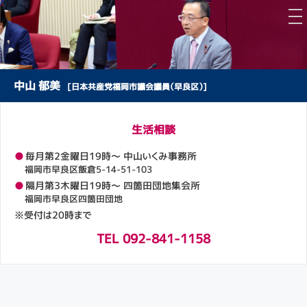
中山 郁美
[日本共産党福岡市議会議員（早良区）]
生活相談
●
毎月第2金曜日19時～ 中山いくみ事務所
福岡市早良区飯倉5-14-51-103
●
隔月第3木曜日19時～ 四箇田団地集会所
福岡市早良区四箇田団地
※受付は20時まで
TEL 092-841-1158