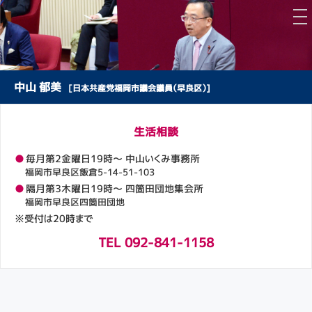
中山 郁美
[日本共産党福岡市議会議員（早良区）]
生活相談
●
毎月第2金曜日19時～ 中山いくみ事務所
福岡市早良区飯倉5-14-51-103
●
隔月第3木曜日19時～ 四箇田団地集会所
福岡市早良区四箇田団地
※受付は20時まで
TEL 092-841-1158