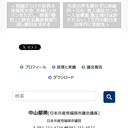
« 問題だらけの世界水
市民の声も聞かずに保健
泳福岡大会、天神ビック
所一元化・老人福祉センタ
バンをただし、 映画「標
ー入浴事業 廃止強行は許
的」上映会名義後援取り
されない、７万円の給付金
消し撤回を求める
は年内に支給を »
プロフィール
政策と実績
議会報告
ダウンロード
中山郁美
[日本共産党福岡市議会議員]
日本共産党福岡市議団
092-711-4734
092-741-4627