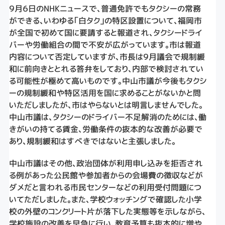
９月６日のNHKニュースで、普通免許でもタクシーの常務
ができる、いわゆる「白タク」の特区設置について、福岡市
が全国で初めて国に要請すると報道され、タクシードライ
バーや労働組合の間で不安が広がっています。市は報道
内容について否定していますが、市長は９月議会で規制緩
和に前向きととれる答弁をしており、内部で検討されてい
る可能性が極めて高いものです。中山市議が今後もタクシ
ーの規制緩和や特区活用を国に求めることがないかと問
いただしましたが、市はやらないとは明言しませんでした。
中山市議は、タクシーのドライバー不足解消のためには、働
きがいの持てる賃金、労働条件の抜本的な改善が必要で
あり、規制緩和はすべきではないと主張しました。
中山市議はその他、政治団体が利用申し込みを拒否され
る例があった公民館や参加者からの会場費の徴収などが
ダメだと言われる市民センターなどの利用受付問題につ
いてただしました。また、学校ウォッチングで確認した小学
校の外壁のコンクリート片が落下した実態等を示しながら、
学校施設の改善を早急に行い、教育予算も抜本的に増や