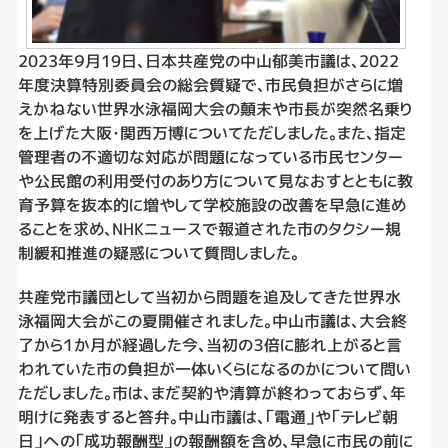
2023年９月19日、日本共産党の中山郁美市議は、2022
年度決算特別委員会の総会質疑で、市民負担がさらに増
えかねない世界水泳福岡大会の顛末や市長が突然名乗り
を上げた大阪・関西万博についてただしました。また、指定
管理者の不適切な対応が問題になっている市民センター
や公民館の利用受付のあり方について見なおすとともに教
育予算を抜本的に増やして学校施設の改善を早急に進め
ることを求め、NHKニュースで報道された市のタクシー規
制緩和推進の疑惑について質問しました。
共産党市議団として当初から問題を追及してきた世界水
泳福岡大会がこの夏開催されました。中山市議は、大会終
了から１か月が経過した今、当初の３倍に膨れ上がると言
われていた市の負担が一体いくらになるのかについて問い
ただしました。市は、まだ契約や清算が終わっておらず、年
明けに発表すると答弁。中山市議は、「電通」や「テレビ朝
日」への「成功報酬型」の報酬額を含め、早急に市民の前に