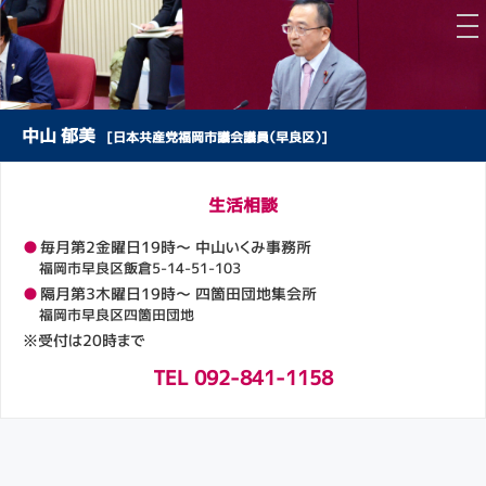
中山 郁美
[日本共産党福岡市議会議員（早良区）]
生活相談
●
毎月第2金曜日19時～ 中山いくみ事務所
福岡市早良区飯倉5-14-51-103
●
隔月第3木曜日19時～ 四箇田団地集会所
福岡市早良区四箇田団地
※受付は20時まで
TEL 092-841-1158