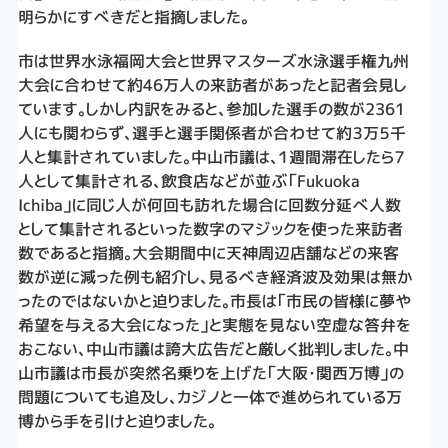
明らかにすべきだと指摘しました。
市は世界水泳福岡大会と世界マスターズ水泳選手権九州
大会に合わせて約46万人の来訪者があったと記者会見し
ています。しかし内訳をみると、参加した選手の数が2361
人にも関わらず、選手と選手関係者が合わせて約３万５千
人と集計されていました。中山市議は、１週間滞在したら７
人として集計される、飲食店などが並ぶ「Fukuoka
Ichiba」に同じ人が何回も訪れた場合に回数分延べ人数
として集計されるといった数字のマジックを使った来訪者
数であると指摘。大会期間中に天神周辺店舗などの来客
数が逆に減った例も紹介し、見るべき経済波及効果は無か
ったのではないかと迫りました。市長は「市民の皆様に夢や
希望を与える大会になった」と実態を見ない空虚な答弁を
おこない、中山市議は誇大広告だと厳しく批判しました。中
山市議は市長が突然名乗りを上げた「大阪・関西万博」の
問題についても追及し、カジノと一体で進められている万
博から手を引けと迫りました。