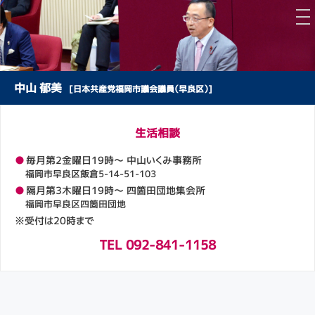
中山 郁美
[日本共産党福岡市議会議員（早良区）]
生活相談
●
毎月第2金曜日19時～ 中山いくみ事務所
福岡市早良区飯倉5-14-51-103
●
隔月第3木曜日19時～ 四箇田団地集会所
福岡市早良区四箇田団地
※受付は20時まで
TEL 092-841-1158