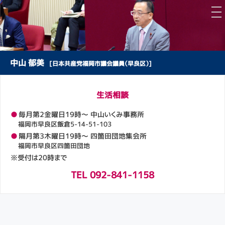
中山 郁美
[日本共産党福岡市議会議員（早良区）]
生活相談
●
毎月第2金曜日19時～ 中山いくみ事務所
福岡市早良区飯倉5-14-51-103
●
隔月第3木曜日19時～ 四箇田団地集会所
福岡市早良区四箇田団地
※受付は20時まで
TEL 092-841-1158